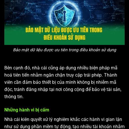
Bảo mật dữ liệu được ưu tiên trong điều khoản sử dụng
Bên cạnh đó, nhà cái cũng áp dụng nhiều biện pháp mã
hoá tiên tiến nhằm ngăn chặn truy cập trái phép. Thành
viên cần đảm bảo thiết bị của mình không bị nhiễm mã
độc, tránh đăng nhập tại nơi công cộng để bảo vệ tài sản,
thông tin.
Những hành vi bị cấm
Nhà cái kiên quyết xử lý nghiêm khắc các hành vi gian lận
như sử dụng phần mềm tự động, tạo nhiều tài khoản nhằm