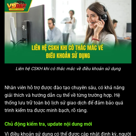
Liên hệ CSKH khi có thắc mắc về điều khoản sử dụng
Nhân viên hỗ trợ được đào tạo chuyên sâu, có khả năng
giải thích và hướng dẫn cụ thể về từng trường hợp. Hệ
thống lưu trữ toàn bộ lịch sử giao dịch để đảm bảo quá
trình kiểm tra được minh bạch, rõ ràng.
Chủ động kiểm tra, update nội dung mới
Vì điều khoản sử dụng có thể được cập nhật định kỳ, người