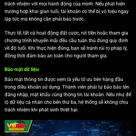
trách nhiệm với mọi hành động của mình. Nếu phát hiện
trường hợp khai gian tuổi, tài khoản có thể bị vô hiệu ngay
lập tức mà không cần phải báo trước.
Thực tế, tất cả hoạt động đặt cược, rút tiền hoặc tham gia
chương trình khuyến mãi đều cầu tuân thủ đúng quy định
về độ tuổi. Khi thực hiện đúng, bạn sẽ tránh rủi ro pháp lý,
đồng thời đảm bảo an toàn cho người tham gia.
Bảo mật dữ liệu
Bảo mật thông tin được xem là yếu tố ưu tiên hàng đầu
trong điều khoản sử dụng. Thành viên phải tự bảo bảo tên
đăng nhập, mật khẩu cùng thông tin tài khoản. Nếu như để
lộ dữ liệu cá nhân cho bên thứ ba, hệ thống sẽ không chịu
trách nhiệm khi phát sinh thiệt hại.