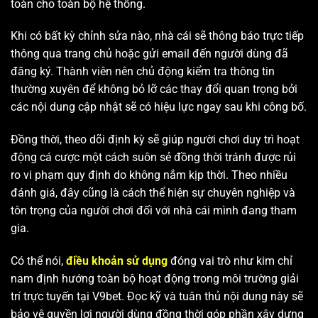
toàn cho toàn bộ hệ thống.
Khi có bất kỳ chỉnh sửa nào, nhà cái sẽ thông báo trực tiếp
thông qua trang chủ hoặc gửi email đến người dùng đã
đăng ký. Thành viên nên chủ động kiểm tra thông tin
thường xuyên để không bỏ lỡ các thay đổi quan trọng bởi
các nội dung cập nhật sẽ có hiệu lực ngay sau khi công bố.
Đồng thời, theo dõi định kỳ sẽ giúp người chơi duy trì hoạt
động cá cược một cách suôn sẻ đồng thời tránh được rủi
ro vi phạm quy định do không nắm kịp thời. Theo nhiều
đánh giá, đây cũng là cách thể hiện sự chuyên nghiệp và
tôn trọng của người chơi đối với nhà cái mình đang tham
gia.
Có thể nói,
điều khoản sử dụng
đóng vai trò như kim chỉ
nam định hướng toàn bộ hoạt động trong môi trường giải
trí trực tuyến tại V9bet. Đọc kỹ và tuân thủ nội dung này sẽ
bảo vệ quyền lợi người dùng đồng thời góp phần xây dựng