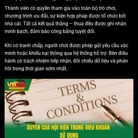
Thành viên có quyền tham gia vào toàn bộ trò chơi,
chương trình ưu đãi, sự kiện hợp pháp được tổ chức bởi
nhà cái. Tất cả kết quả thắng – thua đều được ghi nhận
minh bạch, đảm bảo công bằng tuyệt đối.
Khi có tranh chấp, người chơi được phép gửi yêu cầu xác
minh hoặc khiếu nại thông qua hệ thống hỗ trợ. Bên điều
hành có trách nhiệm tiếp nhận, đối chiếu dữ liệu và phản
hồi trong thời gian sớm nhất.