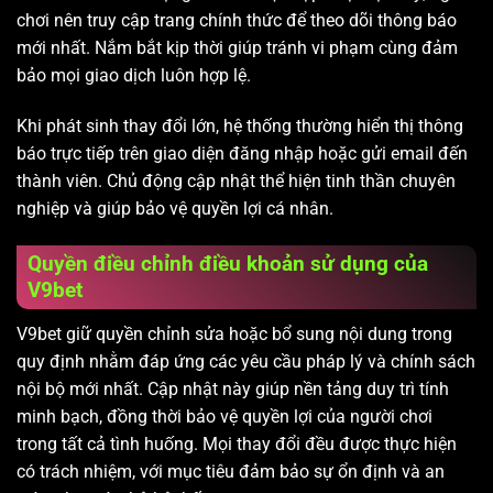
chơi nên truy cập trang chính thức để theo dõi thông báo
mới nhất. Nắm bắt kịp thời giúp tránh vi phạm cùng đảm
bảo mọi giao dịch luôn hợp lệ.
Khi phát sinh thay đổi lớn, hệ thống thường hiển thị thông
báo trực tiếp trên giao diện đăng nhập hoặc gửi email đến
thành viên. Chủ động cập nhật thể hiện tinh thần chuyên
nghiệp và giúp bảo vệ quyền lợi cá nhân.
Quyền điều chỉnh điều khoản sử dụng của
V9bet
V9bet giữ quyền chỉnh sửa hoặc bổ sung nội dung trong
quy định nhằm đáp ứng các yêu cầu pháp lý và chính sách
nội bộ mới nhất. Cập nhật này giúp nền tảng duy trì tính
minh bạch, đồng thời bảo vệ quyền lợi của người chơi
trong tất cả tình huống. Mọi thay đổi đều được thực hiện
có trách nhiệm, với mục tiêu đảm bảo sự ổn định và an