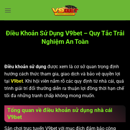
Bỏ
qua
nội
dung
Điều Khoản Sử Dụng V9bet – Quy Tắc Trải
Nghiệm An Toàn
Điều khoản sử dụng
được xem là cơ sở quan trọng định
hướng cách thức tham gia, giao dịch và bảo vệ quyền lợi
tại
V9bet
. Khi hội viên nắm rõ các quy định từ nhà cái, quá
trình giải trí đổi thưởng diễn ra thuận lợi đồng thời hạn chế
tối đa những tranh chấp không mong muốn.
Tổng quan về điều khoản sử dụng nhà cái
V9bet
Sân chơi trực tuyến V9bet với mục đích đảm bảo công