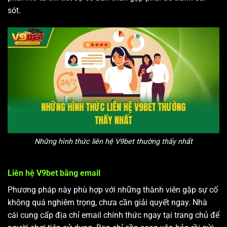
sót.
Những hình thức liên hệ V9bet thường thấy nhất
Liên hệ V9bet bằng email
Phương pháp này phù hợp với những thành viên gặp sự cố
không quá nghiêm trọng, chưa cần giải quyết ngay. Nhà
cái cung cấp địa chỉ email chính thức ngay tại trang chủ để