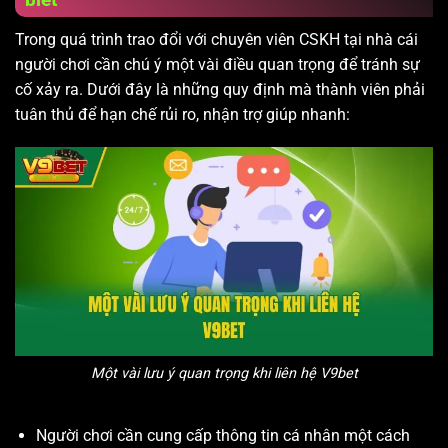
Trong quá trình trao đổi với chuyên viên CSKH tại nhà cái
người chơi cần chú ý một vài điều quan trọng để tránh sự
cố xảy ra. Dưới đây là những quy định mà thành viên phải
tuân thủ để hạn chế rủi ro, nhận trợ giúp nhanh:
Một vài lưu ý quan trọng khi liên hệ V9bet
Người chơi cần cung cấp thông tin cá nhân một cách