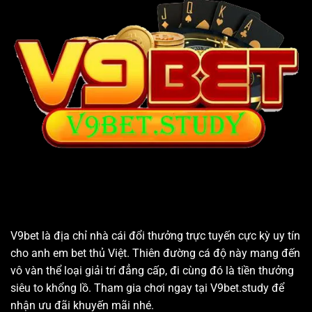
V9bet là địa chỉ nhà cái đổi thưởng trực tuyến cực kỳ uy tín
cho anh em bet thủ Việt. Thiên đường cá độ này mang đến
vô vàn thể loại giải trí đẳng cấp, đi cùng đó là tiền thưởng
siêu to khổng lồ. Tham gia chơi ngay tại V9bet.study để
nhận ưu đãi khuyến mãi nhé.