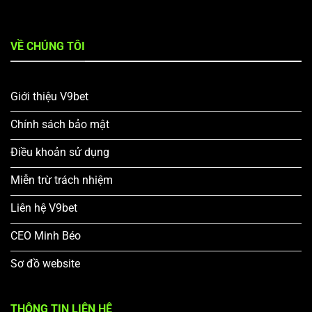
VỀ CHÚNG TÔI
Giới thiệu V9bet
Chính sách bảo mật
Điều khoản sử dụng
Miễn trừ trách nhiệm
Liên hệ V9bet
CEO Minh Béo
Sơ đồ website
THÔNG TIN LIÊN HỆ