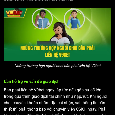
Những trường hợp người chơi cần phải liên hệ V9bet
Cần hỗ trợ về vấn đề giao dịch
Bạn phải liên hệ V9bet ngay lập tức nếu gặp sự cố lớn
trong quá trình giao dịch tài chính như nạp/rút. Khi người
chơi chuyển khoản nhầm địa chỉ nhận, sai thông tin cần
thiết thì phải thông báo với chuyên viên CSKH ngay. Phải