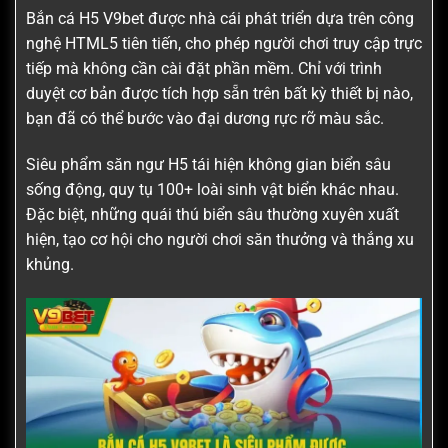
Bắn cá H5 V9bet được nhà cái phát triển dựa trên công
nghệ HTML5 tiên tiến, cho phép người chơi truy cập trực
tiếp mà không cần cài đặt phần mềm. Chỉ với trình
duyệt cơ bản được tích hợp sẵn trên bất kỳ thiết bị nào,
bạn đã có thể bước vào đại dương rực rỡ màu sắc.
Siêu phẩm săn ngư H5 tái hiện không gian biển sâu
sống động, quy tụ 100+ loài sinh vật biển khác nhau.
Đặc biệt, những quái thú biển sâu thường xuyên xuất
hiện, tạo cơ hội cho người chơi săn thưởng và thắng xu
khủng.