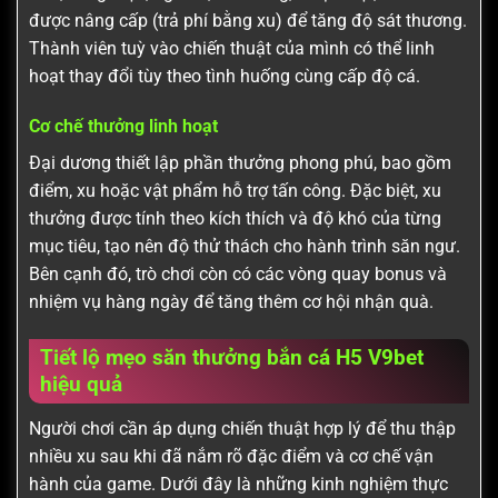
được nâng cấp (trả phí bằng xu) để tăng độ sát thương.
Thành viên tuỳ vào chiến thuật của mình có thể linh
hoạt thay đổi tùy theo tình huống cùng cấp độ cá.
Cơ chế thưởng linh hoạt
Đại dương thiết lập phần thưởng phong phú, bao gồm
điểm, xu hoặc vật phẩm hỗ trợ tấn công. Đặc biệt, xu
thưởng được tính theo kích thích và độ khó của từng
mục tiêu, tạo nên độ thử thách cho hành trình săn ngư.
Bên cạnh đó, trò chơi còn có các vòng quay bonus và
nhiệm vụ hàng ngày để tăng thêm cơ hội nhận quà.
Tiết lộ mẹo săn thưởng bắn cá H5 V9bet
hiệu quả
Người chơi cần áp dụng chiến thuật hợp lý để thu thập
nhiều xu sau khi đã nắm rõ đặc điểm và cơ chế vận
hành của game. Dưới đây là những kinh nghiệm thực