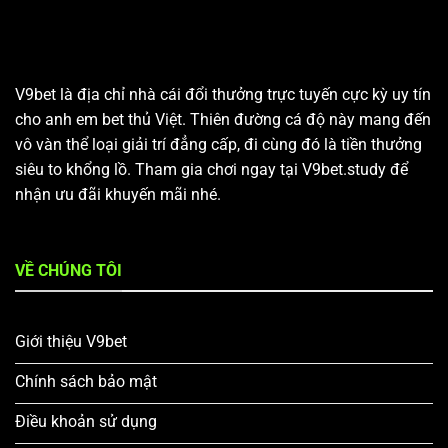
V9bet là địa chỉ nhà cái đổi thưởng trực tuyến cực kỳ uy tín
cho anh em bet thủ Việt. Thiên đường cá độ này mang đến
vô vàn thể loại giải trí đẳng cấp, đi cùng đó là tiền thưởng
siêu to khổng lồ. Tham gia chơi ngay tại V9bet.study để
nhận ưu đãi khuyến mãi nhé.
VỀ CHÚNG TÔI
Giới thiệu V9bet
Chính sách bảo mật
Điều khoản sử dụng