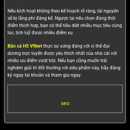
Nếu kích hoạt không theo kế hoạch rõ ràng, tài nguyên
sẽ bị lãng phí đáng kể. Ngược lại nếu chọn đúng thời
điểm thích hợp, bạn có thể tiêu diệt nhiều mục tiêu cùng
lúc, tích luỹ được nhiều điểm xu.
Bắn cá H5 V9bet
thực sự xứng đáng với vị thế đại
dương trực tuyến được yêu thích nhất của nhà cái với
nhiều ưu điểm vượt trội. Nếu bạn cũng muốn trải
nghiệm giải trí đổi thưởng với siêu phẩm này, hãy đăng
ký ngay tài khoản và tham gia ngay.
seo