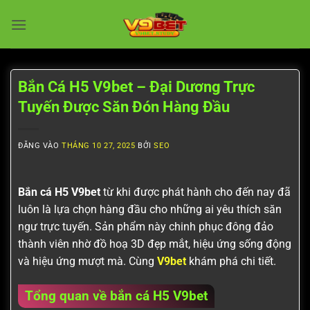
Bỏ
qua
nội
dung
Bắn Cá H5 V9bet – Đại Dương Trực
Tuyến Được Săn Đón Hàng Đầu
ĐĂNG VÀO
THÁNG 10 27, 2025
BỞI
SEO
Bắn cá H5 V9bet
từ khi được phát hành cho đến nay đã
luôn là lựa chọn hàng đầu cho những ai yêu thích săn
ngư trực tuyến. Sản phẩm này chinh phục đông đảo
thành viên nhờ đồ hoạ 3D đẹp mắt, hiệu ứng sống động
và hiệu ứng mượt mà. Cùng
V9bet
khám phá chi tiết.
Tổng quan về bắn cá H5 V9bet