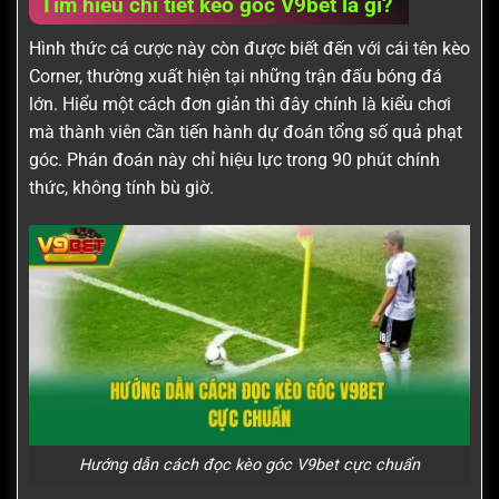
Tìm hiểu chi tiết kèo góc V9bet là gì?
Hình thức cá cược này còn được biết đến với cái tên kèo
Corner, thường xuất hiện tại những trận đấu bóng đá
lớn. Hiểu một cách đơn giản thì đây chính là kiểu chơi
mà thành viên cần tiến hành dự đoán tổng số quả phạt
góc. Phán đoán này chỉ hiệu lực trong 90 phút chính
thức, không tính bù giờ.
Hướng dẫn cách đọc kèo góc V9bet cực chuẩn