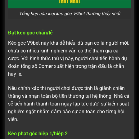
Tổng hợp các loại kèo góc V9bet thường thấy nhất
Đặt kèo góc chẵn/lẻ
Kèo góc V9bet này khá dễ hiểu, dù bạn có là người mới,
chưa có nhiều kinh nghiệm vẫn có thể tham gia cá
cược. Với hình thức thú vị này, người chơi tiến hành dự
đoán tổng số Corner xuất hiện trong trận đấu là chẵn
hay lẻ.
Nếu chính xác thì người chơi được tính là giành chiến
thắng và nhận toàn bộ tiền thưởng tại hệ thống. Nhà cái
sẽ tiến hành thanh toán ngay lập tức dưới sự kiểm soát
nghiêm ngặt nhằm đảm bảo sự an toàn cho từng hội
viên.
Kèo phạt góc hiệp 1/hiệp 2