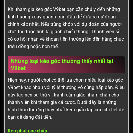
Khi tham gia kèo góc V9bet bạn cần chú ý đến những
tình huống xoay quanh trận đấu để đưa ra dự đoán
chính xác nhất. Nếu trùng khớp với dự đoán của người
chơi thì được tính là giành chiến thắng. Thành viên sẽ
có cơ hội nhận về khoản tiền thưởng lên đến hàng chục
triệu đồng hoặc hơn thế.
Những loại kèo góc thường thấy nhất tại
V9bet
Hiện nay, người chơi có thể lựa chọn nhiều loại kèo góc
V9bet khác nhau với tỷ lệ thưởng vô cùng hấp dẫn. Điều
này tạo nên sự thú vị, tránh cảm giác nhàm chán cho
thành viên khi tham gia cá cược. Dưới đây là những
hình thức thường thấy nhất kèm giải đáp cực chi tiết để
bạn dễ dàng đặt tiền.
Kèo phạt góc chấp