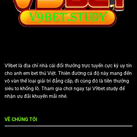
V9bet là địa chỉ nhà cái đổi thưởng trực tuyến cực kỳ uy tín
cho anh em bet thủ Việt. Thiên đường cá độ này mang đến
vô vàn thể loại giải trí đẳng cấp, đi cùng đó là tiền thưởng
siêu to khổng lồ. Tham gia chơi ngay tại V9bet.study để
nhận ưu đãi khuyến mãi nhé.
VỀ CHÚNG TÔI