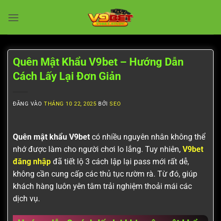
Bỏ
qua
nội
dung
Quên Mật Khẩu V9bet – Hướng Dẫn
Cách Lấy Lại Đơn Giản
ĐĂNG VÀO
THÁNG 10 22, 2025
BỞI
SEO
Quên mật khẩu V9bet
có nhiều nguyên nhân không thể
nhớ được làm cho người chơi lo lắng. Tuy nhiên,
V9bet
đăng nhập
đã tiết lộ 3 cách lập lại pass mới rất dễ,
không cần cung cấp các thủ tục rườm rà. Từ đó, giúp
khách hàng luôn yên tâm trải nghiệm thoải mái các
dịch vụ.