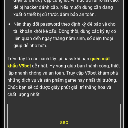
điện tử để truy cập cùng lúc vì mức độ rủi ro rất cao,
dễ bị hacker đánh cắp. Nếu muốn dùng cần đăng
xuất ở thiết bị cũ trước đảm bảo an toàn.
Nên thay đổi password theo định kỳ để bảo vệ cho
tài khoản khỏi kẻ xấu. Đồng thời, dùng các ký tự có
liên quan đến ngày tháng năm sinh, số điện thoại
giúp dễ nhớ hơn.
Trên đây là các cách lấy lại pass khi bạn
quên mật
khẩu V9bet
dễ nhất. Hy vọng giúp bạn thành công, thiết
lập nhanh chóng và an toàn. Truy cập V9bet khám phá
những dịch vụ và sản phẩm game hay nhất thị trường.
Chúc bạn sẽ có được giây phút giải trí thăng hoa và
chất lượng nhất.
seo