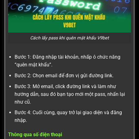
Cách lấy pass khi quên mật khẩu V9bet
Bước 1: Đăng nhập tài khoản, nhấp ô chức năng
“quên mật khẩu”.
Bước 2: Chọn email để đơn vị gửi đường link.
Bước 3: Mở email, click đường link và làm như
hướng dẫn, sau đó bạn tạo mới một pass, nhấn lại
như cũ.
Bước 4: Cuối cùng, quay trở lại giao diện và đăng
nhập.
Thông qua số điện thoại