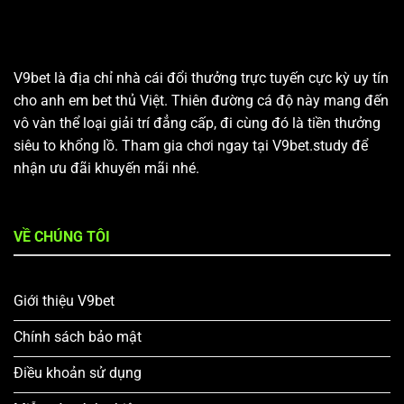
V9bet là địa chỉ nhà cái đổi thưởng trực tuyến cực kỳ uy tín
cho anh em bet thủ Việt. Thiên đường cá độ này mang đến
vô vàn thể loại giải trí đẳng cấp, đi cùng đó là tiền thưởng
siêu to khổng lồ. Tham gia chơi ngay tại V9bet.study để
nhận ưu đãi khuyến mãi nhé.
VỀ CHÚNG TÔI
Giới thiệu V9bet
Chính sách bảo mật
Điều khoản sử dụng