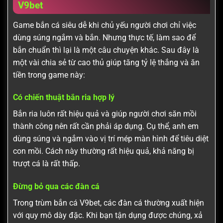
V9bet
Game bắn cá siêu dễ khi chủ yếu người chơi chỉ việc
dùng súng ngắm và bắn. Nhưng thực tế, làm sao để
bắn chuẩn thì lại là một câu chuyện khác. Sau đây là
một vài chia sẻ từ cao thủ giúp tăng tỷ lệ thắng và ăn
tiền trong game này:
Có chiến thuật bắn ria hợp lý
Bắn ria luôn rất hiệu quả và giúp người chơi săn mồi
thành công nên rất cần phải áp dụng. Cụ thể, anh em
dùng súng và ngắm vào vị trí mép màn hình để tiêu diệt
con mồi. Cách này thường rất hiệu quả, khả năng bị
trượt cá là rất thấp.
Đừng bỏ qua các đàn cá
Trong trùm bắn cá V9bet, các đàn cá thường xuất hiện
với quy mô dày đặc. Khi bạn tận dụng được chúng, xả