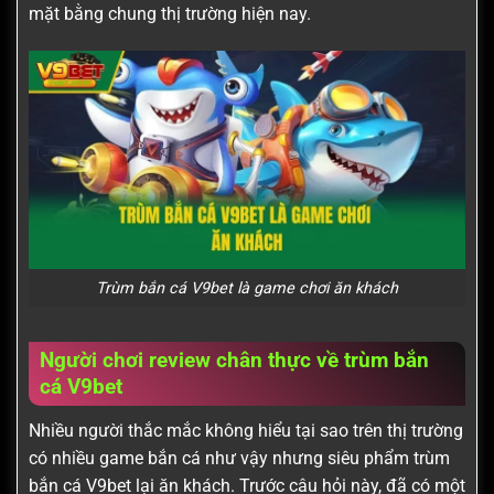
mặt bằng chung thị trường hiện nay.
Trùm bắn cá V9bet là game chơi ăn khách
Người chơi review chân thực về trùm bắn
cá V9bet
Nhiều người thắc mắc không hiểu tại sao trên thị trường
có nhiều game bắn cá như vậy nhưng siêu phẩm trùm
bắn cá V9bet lại ăn khách. Trước câu hỏi này, đã có một