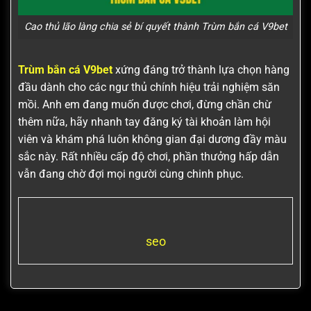
Cao thủ lão làng chia sẻ bí quyết thành Trùm bắn cá V9bet
Trùm bắn cá V9bet
xứng đáng trở thành lựa chọn hàng
đầu dành cho các ngư thủ chính hiệu trải nghiệm săn
mồi. Anh em đang muốn được chơi, đừng chần chừ
thêm nữa, hãy nhanh tay đăng ký tài khoản làm hội
viên và khám phá luôn không gian đại dương đầy màu
sắc này. Rất nhiều cấp độ chơi, phần thưởng hấp dẫn
vẫn đang chờ đợi mọi người cùng chinh phục.
seo