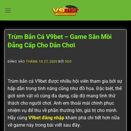
Bỏ
qua
nội
dung
Trùm Bắn Cá V9bet – Game Săn Mồi
Đẳng Cấp Cho Dân Chơi
ĐĂNG VÀO
THÁNG 10 27, 2025
BỞI
SEO
Trùm bắn cá V9bet được nhiều hội viên tham gia bởi sự
hấp dẫn trong tính năng cũng như đồ họa. Đặc biệt, thế
giới sinh vật vô cùng đa dạng, cấp độ mang tính thử
thách cho người chơi. Anh em thoải mái chinh phục
nhiệm vụ để thu về phần thưởng lớn, giá trị cho mình.
Hãy cùng
V9bet đăng nhập
khám phá chi tiết hơn nữa
về game này trong bài viết sau đây.