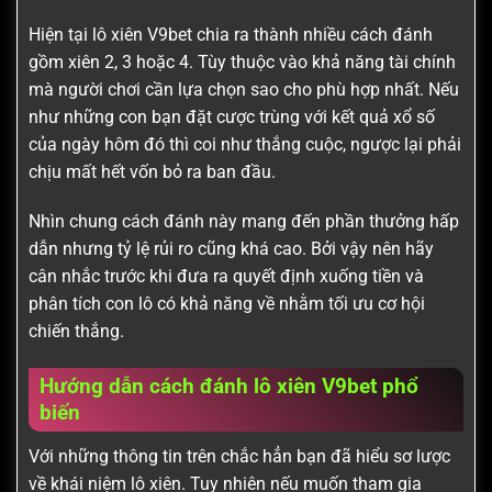
Hiện tại lô xiên V9bet chia ra thành nhiều cách đánh
gồm xiên 2, 3 hoặc 4. Tùy thuộc vào khả năng tài chính
mà người chơi cần lựa chọn sao cho phù hợp nhất. Nếu
như những con bạn đặt cược trùng với kết quả xổ số
của ngày hôm đó thì coi như thắng cuộc, ngược lại phải
chịu mất hết vốn bỏ ra ban đầu.
Nhìn chung cách đánh này mang đến phần thưởng hấp
dẫn nhưng tỷ lệ rủi ro cũng khá cao. Bởi vậy nên hãy
cân nhắc trước khi đưa ra quyết định xuống tiền và
phân tích con lô có khả năng về nhằm tối ưu cơ hội
chiến thắng.
Hướng dẫn cách đánh lô xiên V9bet phổ
biến
Với những thông tin trên chắc hẳn bạn đã hiểu sơ lược
về khái niệm lô xiên. Tuy nhiên nếu muốn tham gia