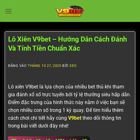
Bỏ
qua
nội
dung
Lô Xiên V9bet – Hướng Dẫn Cách Đánh
Và Tính Tiền Chuẩn Xác
ĐĂNG VÀO
THÁNG 10 27, 2025
BỞI
SEO
Lô xiên V9bet là lựa chọn của nhiều bet thủ khi tham
gia đánh xổ số trực tuyến bởi tỷ lệ thưởng siêu hấp dẫn.
Điểm đặc trưng của hình thức này nằm ở việc bạn sẽ
chọn nhiều con số trong 1 kỳ quay. Để tìm hiểu thêm
cách chơi chi tiết hãy cùng
V9bet
theo dõi thông tin
trong bài viết dưới đây nhé!