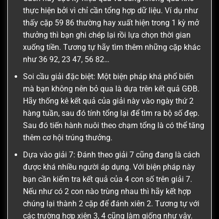
thực hiện bởi vì chỉ cần tổng hợp dữ liệu. Ví dụ như
thấy cặp 59 86 thường hay xuất hiện trong 1 kỳ mở
thưởng thì bạn ghi chép lại rồi lựa chọn thời gian
xuống tiền. Tương tự hãy tìm thêm những cặp khác
như 36 92, 23 47, 56 82…
Soi cầu giải đặc biệt: Một biện pháp khá phổ biến
mà bạn không nên bỏ qua là dựa trên kết quả GĐB.
Hãy thống kê kết quả của giải này vào ngày thứ 2
hàng tuần, sau đó tính tổng lại để tìm ra bộ số đẹp.
Sau đó tiến hành nuôi theo chạm tổng là có thể tăng
thêm cơ hội trúng thưởng.
Dựa vào giải 7: Đánh theo giải 7 cũng đang là cách
được khá nhiều người áp dụng. Với biện pháp này
bạn cần kiểm tra kết quả của 4 con số trên giải 7.
Nếu như có 2 con nào trùng nhau thì hãy kết hợp
chúng lại thành 2 cặp để đánh xiên 2. Tương tự với
các trường hợp xiên 3, 4 cũng làm giống như vậy.