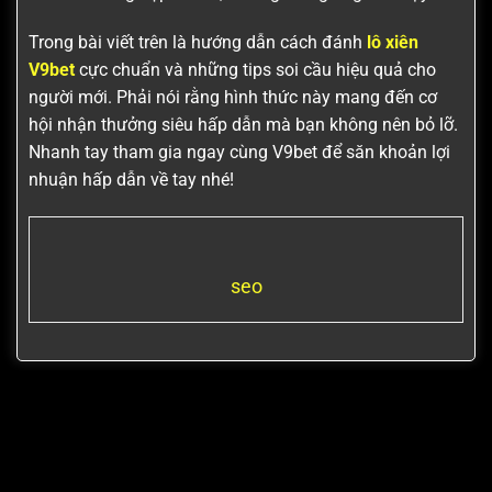
Trong bài viết trên là hướng dẫn cách đánh
lô xiên
V9bet
cực chuẩn và những tips soi cầu hiệu quả cho
người mới. Phải nói rằng hình thức này mang đến cơ
hội nhận thưởng siêu hấp dẫn mà bạn không nên bỏ lỡ.
Nhanh tay tham gia ngay cùng V9bet để săn khoản lợi
nhuận hấp dẫn về tay nhé!
seo