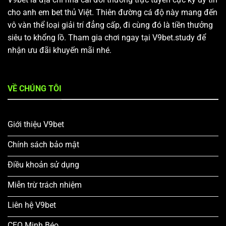
cho anh em bet thủ Việt. Thiên đường cá độ này mang đến
vô vàn thể loại giải trí đẳng cấp, đi cùng đó là tiền thưởng
siêu to khổng lồ. Tham gia chơi ngay tại V9bet.study để
nhận ưu đãi khuyến mãi nhé.
VỀ CHÚNG TÔI
Giới thiệu V9bet
Chính sách bảo mật
Điều khoản sử dụng
Miễn trừ trách nhiệm
Liên hệ V9bet
CEO Minh Béo